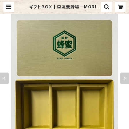
ギフトＢＯＸ | 森友養蜂場ーMORIT
OMO BEEFARMー