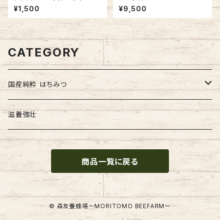
ｇ 各種
¥1,500
¥9,500
CATEGORY
国産純粋 はちみつ
はちみつ加工品
滋養強壮
商品一覧に戻る
© 森友養蜂場ーMORITOMO BEEFARMー