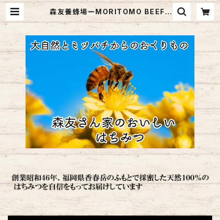
森友養蜂場ーMORITOMO BEEFA
RMー