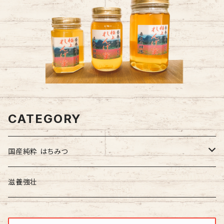
CATEGORY
国産純粋 はちみつ
はちみつ加工品
滋養強壮